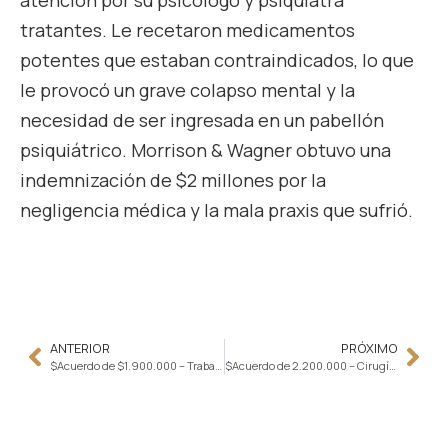
atención por su psicólogo y psiquiatra
tratantes. Le recetaron medicamentos
potentes que estaban contraindicados, lo que
le provocó un grave colapso mental y la
necesidad de ser ingresada en un pabellón
psiquiátrico. Morrison & Wagner obtuvo una
indemnización de $2 millones por la
negligencia médica y la mala praxis que sufrió.
ANTERIOR
PRÓXIMO
$Acuerdo de $1.900.000 – Trabajador de la construcción golpeado por ascensor, cae de andamio
$Acuerdo de 2.200.000 – Cirugía espinal negligente causa parálisis parcial