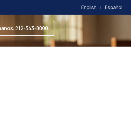
English
Español
manos: 212-343-8000