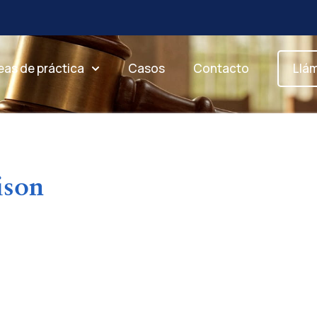
eas de práctica
Casos
Contacto
Llá
ison